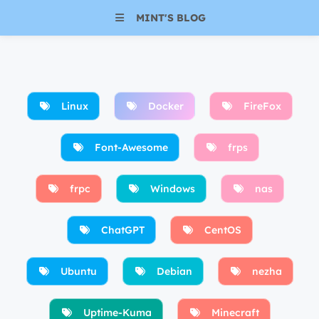
MINT'S BLOG
Linux
Docker
FireFox
Font-Awesome
frps
frpc
Windows
nas
ChatGPT
CentOS
Ubuntu
Debian
nezha
Uptime-Kuma
Minecraft