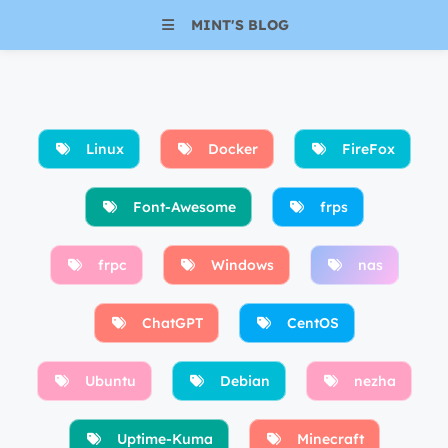
MINT'S BLOG
Linux
Docker
FireFox
Font-Awesome
frps
frpc
Windows
nas
ChatGPT
CentOS
Ubuntu
Debian
nezha
Uptime-Kuma
Minecraft